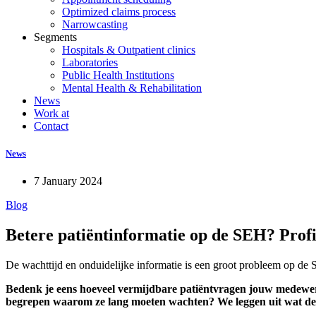
Optimized claims process
Narrowcasting
Segments
Hospitals & Outpatient clinics
Laboratories
Public Health Institutions
Mental Health & Rehabilitation
News
Work at
Contact
News
7 January 2024
Blog
Betere patiëntinformatie op de SEH? Profi
De wachttijd en onduidelijke informatie is een groot probleem op de SE
Bedenk je eens hoeveel vermijdbare patiëntvragen jouw medewerk
begrepen waarom ze lang moeten wachten? We leggen uit wat de o