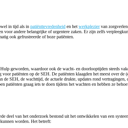
el in tijd als in
patiënttevredenheid
en het
werkplezier
van zorgverlene
n voor andere belangrijke of urgentere zaken. Er zijn zelfs verpleeg
atig ook gefrustreerde of boze patiënten.
de Hulp geworden, waardoor ook de wacht- en doorlooptijden steeds v
 voor patiënten op de SEH. De patiënten klaagden het meest over de (e
n de SEH, de wachttijd, de actuele drukte, updates rond vertragingen,
en patiënten graag iets te doen tijdens het wachten en hebben ze behoeft
eede deel van het onderzoek bestond uit het ontwikkelen van een syste
t kunnen worden. Het betreft: