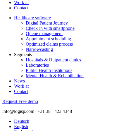
Work at
Contact
Healthcare software
Digital Patient Journey
Check-in with smartphone
Queue management
Appointment scheduling
Optimized claims process
Narrowcasting
Segments
Hospitals & Outpatient clinics
Laboratories
Public Health Institutions
Mental Health & Rehabilitation
News
Work at
Contact
Request Free demo
info@logisp.com | +31 38 - 423 4348
Deutsch
English