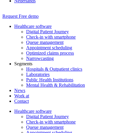
Nederlands
Request Free demo
Healthcare software
Digital Patient Journey
Check-in with smartphone
Queue management
Appointment scheduling
Optimized claims process
Narrowcasting
Segments
Hospitals & Outpatient clinics
Laboratories
Public Health Institutions
Mental Health & Rehabilitation
News
Work at
Contact
Healthcare software
Digital Patient Journey
Check-in with smartphone
Queue management
Appointment scheduling