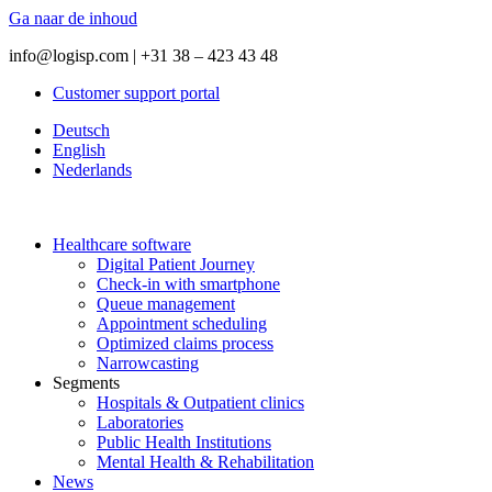
Ga naar de inhoud
info@logisp.com | +31 38 – 423 43 48
Customer support portal
Deutsch
English
Nederlands
Healthcare software
Digital Patient Journey
Check-in with smartphone
Queue management
Appointment scheduling
Optimized claims process
Narrowcasting
Segments
Hospitals & Outpatient clinics
Laboratories
Public Health Institutions
Mental Health & Rehabilitation
News