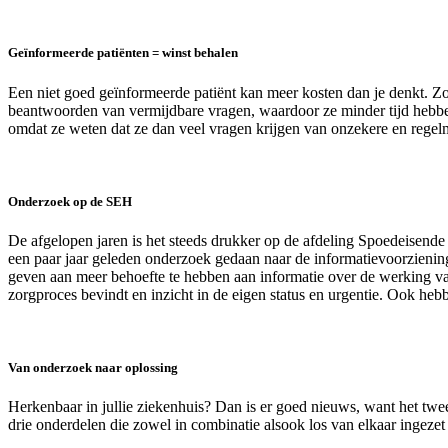
Geïnformeerde patiënten = winst behalen
Een niet goed geïnformeerde patiënt kan meer kosten dan je denkt. Zow
beantwoorden van vermijdbare vragen, waardoor ze minder tijd hebbe
omdat ze weten dat ze dan veel vragen krijgen van onzekere en regelm
Onderzoek op de SEH
De afgelopen jaren is het steeds drukker op de afdeling Spoedeisen
een paar jaar geleden onderzoek gedaan naar de informatievoorziening
geven aan meer behoefte te hebben aan informatie over de werking va
zorgproces bevindt en inzicht in de eigen status en urgentie. Ook hebb
Van onderzoek naar oplossing
Herkenbaar in jullie ziekenhuis? Dan is er goed nieuws, want het tw
drie onderdelen die zowel in combinatie alsook los van elkaar ingeze