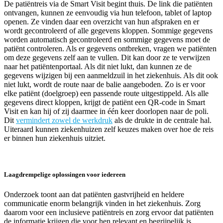
De patiëntreis via de Smart Visit begint thuis. De link die patiënten
ontvangen, kunnen ze eenvoudig via hun telefoon, tablet of laptop
openen. Ze vinden daar een overzicht van hun afspraken en er
wordt gecontroleerd of alle gegevens kloppen. Sommige gegevens
worden automatisch gecontroleerd en sommige gegevens moet de
patiënt controleren. Als er gegevens ontbreken, vragen we patiënten
om deze gegevens zelf aan te vullen. Dit kan door ze te verwijzen
naar het patiëntenportaal. Als dit niet lukt, dan kunnen ze de
gegevens wijzigen bij een aanmeldzuil in het ziekenhuis. Als dit ook
niet lukt, wordt de route naar de balie aangeboden. Zo is er voor
elke patiënt (doelgroep) een passende route uitgestippeld. Als alle
gegevens direct kloppen, krijgt de patiënt een QR-code in Smart
Visit en kan hij of zij daarmee in één keer doorlopen naar de poli.
Dit
vermindert zowel de werkdruk
als de drukte in de centrale hal.
Uiteraard kunnen ziekenhuizen zelf keuzes maken over hoe de reis
er binnen hun ziekenhuis uitziet.
Laagdrempelige oplossingen voor iedereen
Onderzoek toont aan dat patiënten gastvrijheid en heldere
communicatie enorm belangrijk vinden in het ziekenhuis. Zorg
daarom voor een inclusieve patiëntreis en zorg ervoor dat patiënten
de informatie krijgen die voor hen relevant en begrijpelijk is.