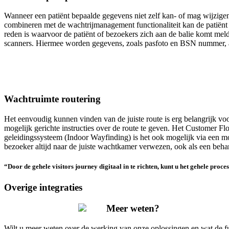
Wanneer een patiënt bepaalde gegevens niet zelf kan- of mag wijzigen 
combineren met de wachtrijmanagement functionaliteit kan de patiënt
reden is waarvoor de patiënt of bezoekers zich aan de balie komt meld
scanners. Hiermee worden gegevens, zoals pasfoto en BSN nummer, 
Wachtruimte routering
Het eenvoudig kunnen vinden van de juiste route is erg belangrijk voor
mogelijk gerichte instructies over de route te geven. Het Customer
geleidingssysteem (Indoor Wayfinding) is het ook mogelijk via een mo
bezoeker altijd naar de juiste wachtkamer verwezen, ook als een beh
“Door de gehele visitors journey digitaal in te richten, kunt u het gehele proc
Overige integraties
Meer weten?
Wilt u meer weten over de werking van onze oplossingen en wat de fu