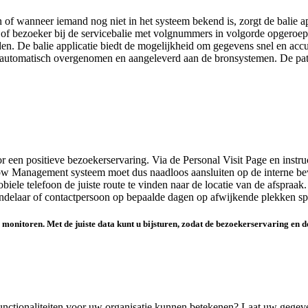
of wanneer iemand nog niet in het systeem bekend is, zorgt de balie app
 of bezoeker bij de servicebalie met volgnummers in volgorde opgeroep
en. De balie applicatie biedt de mogelijkheid om gegevens snel en accu
automatisch overgenomen en aangeleverd aan de bronsystemen. De pat
 een positieve bezoekerservaring. Via de Personal Visit Page en instruct
 Flow Management systeem moet dus naadloos aansluiten op de interne b
biele telefoon de juiste route te vinden naar de locatie van de afspra
andelaar of contactpersoon op bepaalde dagen op afwijkende plekken s
es monitoren. Met de juiste data kunt u bijsturen, zodat de bezoekerservaring en d
nctionaliteiten voor uw organisatie kunnen betekenen? Laat uw gegeve