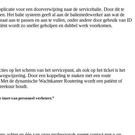
licatie voor een doorverwijzing naar de servicebalie. Door dit te
en. Het balie systeem geeft al aan de baliemedewerker aan wat de
raat aan te passen en aan te vullen, onder andere door gebruik van ID
iënt wordt zo sneller geholpen en dubbel werk voorkomen.
ies op het scherm van het servicepunt, als ook op het ticket is het
ewegwijzering. Door een koppeling te maken met een route
ak. Met de dynamische Wachtkamer Routering wordt een patiënt of
preekuur houdt.
e inzet van personeel verbetert.”
ns achter en één van onze professionals neemt contact met u op.