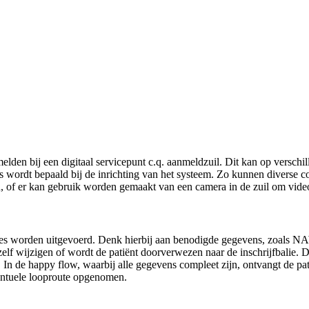
lden bij een digitaal servicepunt c.q. aanmeldzuil. Dit kan op versch
s wordt bepaald bij de inrichting van het systeem. Zo kunnen diverse 
n, of er kan gebruik worden gemaakt van een camera in de zuil om vid
oles worden uitgevoerd. Denk hierbij aan benodigde gegevens, zoals NAW
 zelf wijzigen of wordt de patiënt doorverwezen naar de inschrijfbalie
 de happy flow, waarbij alle gegevens compleet zijn, ontvangt de pati
ventuele looproute opgenomen.